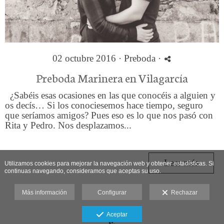
02 octubre 2016 ·
Preboda
·
Preboda Marinera en Vilagarcía
¿Sabéis esas ocasiones en las que conocéis a alguien y
os decís… Si los conociesemos hace tiempo, seguro
que seríamos amigos? Pues eso es lo que nos pasó con
Rita y Pedro. Nos desplazamos...
Leer más
Utilizamos cookies para mejorar la navegación web y obtener estadísticas. Si
continuas navegando, consideramos que aceptas su uso.
Más información
Configurar
Rechazar
Aviso legal
Aceptar